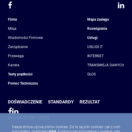
Firma
Mapa zasięgu
Misja
Rozwiązania
Wiadomości Firmowe
Usługi
Zarządzanie
USŁUGI IT
Przewaga
INTERNET
Kariera
TRANSMISJA DANYCH
Testy prędkości
GŁOS
Pomoc Techniczna
DOŚWIADCZENIE
STANDARDY
REZULTAT
ISO/IEC 27001:2022
Nasza strona używa plików cookies. Co to są pliki cookies i jak z nich
korzystamy, znajdziesz
tutaj
. Kontynuując korzystanie z w-net.eu bez