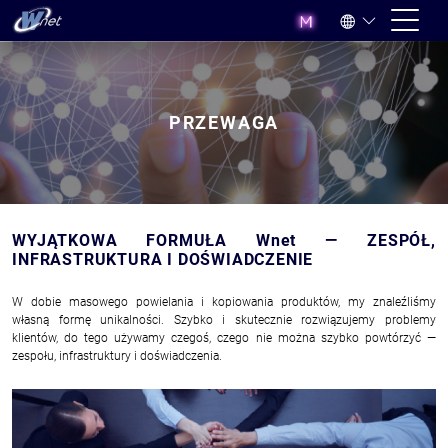
PRZEWAGA
WYJĄTKOWA FORMUŁA Wnet — ZESPÓŁ,
INFRASTRUKTURA I DOŚWIADCZENIE
W dobie masowego powielania i kopiowania produktów, my znaleźliśmy
własną formę unikalności. Szybko i skutecznie rozwiązujemy problemy
klientów, do tego używamy czegoś, czego nie można szybko powtórzyć —
zespołu, infrastruktury i doświadczenia.