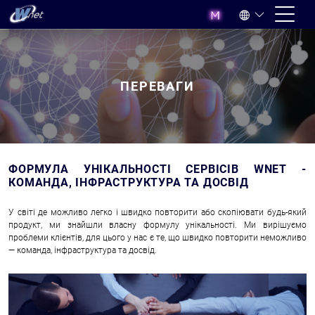
ПЕРЕВАГИ
ФОРМУЛА УНІКАЛЬНОСТІ СЕРВІСІВ WNET -
КОМАНДА, ІНФРАСТРУКТУРА ТА ДОСВІД
У світі де можливо легко і швидко повторити або скопіювати будь-який
продукт, ми знайшли власну формулу унікальності. Ми вирішуємо
проблеми клієнтів, для цього у нас є те, що швидко повторити неможливо
— команда, інфраструктура та досвід.