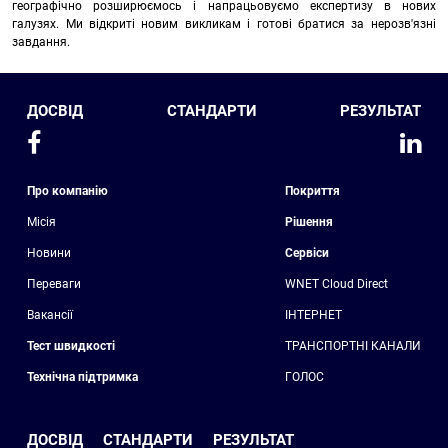
географічно розширюємось і напрацьовуємо експертизу в нових
галузях. Ми відкриті новим викликам і готові братися за нерозв'язні
завдання.
ДОСВІД
СТАНДАРТИ
РЕЗУЛЬТАТ
Про компанію
Покриття
Місія
Рішення
Новини
Сервіси
Переваги
WNET Cloud Direct
Вакансії
ІНТЕРНЕТ
Тест швидкості
ТРАНСПОРТНІ КАНАЛИ
Технічна підтримка
ГОЛОС
ДОСВІД
СТАНДАРТИ
РЕЗУЛЬТАТ