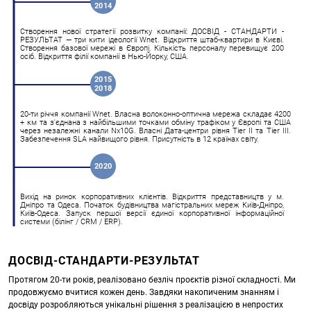
2014
Створення нової стратегії розвитку компанії: ДОСВІД - СТАНДАРТИ -
РЕЗУЛЬТАТ — три кити ідеології Wnet. Відкриття штаб-квартири в Києві.
Створення базової мережі в Європі. Кількість персоналу перевищує 200
осіб. Відкриття філії компанії в Нью-Йорку, США.
2015
2018
20-ти річчя компанії Wnet. Власна волоконно-оптична мережа складає 4200
+ км та з'єднана з найбільшими точками обміну трафіком у Європі та США
через незалежні канали Nx10G. Власні Дата-центри рівня Tier II та Tier III.
Забезпечення SLA найвищого рівня. Присутність в 12 країнах світу.
2020
Вихід на ринок корпоративних клієнтів. Відкриття представництв у м.
Дніпро та Одеса. Початок будівництва магістральних мереж Київ-Дніпро,
Київ-Одеса. Запуск першої версії єдиної корпоративної інформаційної
системи (білінг / CRM / ERP).
ДОСВІД-СТАНДАРТИ-РЕЗУЛЬТАТ
Протягом 20-ти років, реалізовано безліч проєктів різної складності. Ми
продовжуємо вчитися кожен день. Завдяки накопиченим знанням і
досвіду розробляються унікальні рішення з реалізацією в непростих