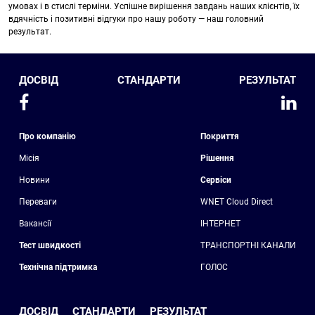
умовах і в стислі терміни. Успішне вирішення завдань наших клієнтів, їх
вдячність і позитивні відгуки про нашу роботу — наш головний
результат.
ДОСВІД
СТАНДАРТИ
РЕЗУЛЬТАТ
Про компанію
Покриття
Місія
Рішення
Новини
Сервіси
Переваги
WNET Cloud Direct
Вакансії
ІНТЕРНЕТ
Тест швидкості
ТРАНСПОРТНІ КАНАЛИ
Технічна підтримка
ГОЛОС
ДОСВІД
СТАНДАРТИ
РЕЗУЛЬТАТ