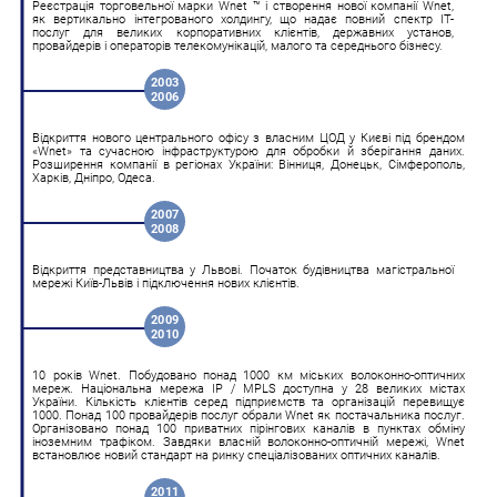
Реєстрація торговельної марки Wnet ™ і створення нової компанії Wnet,
як вертикально інтегрованого холдингу, що надає повний спектр ІТ-
послуг для великих корпоративних клієнтів, державних установ,
провайдерів і операторів телекомунікацій, малого та середнього бізнесу.
2003
2006
Відкриття нового центрального офісу з власним ЦОД у Києві під брендом
«Wnet» та сучасною інфраструктурою для обробки й зберігання даних.
Розширення компанії в регіонах України: Вінниця, Донецьк, Сімферополь,
Харків, Дніпро, Одеса.
2007
2008
Відкриття представництва у Львові. Початок будівництва магістральної
мережі Київ-Львів і підключення нових клієнтів.
2009
2010
10 років Wnet. Побудовано понад 1000 км міських волоконно-оптичних
мереж. Національна мережа IP / MPLS доступна у 28 великих містах
України. Кількість клієнтів серед підприємств та організацій перевищує
1000. Понад 100 провайдерів послуг обрали Wnet як постачальника послуг.
Організовано понад 100 приватних пірінгових каналів в пунктах обміну
іноземним трафіком. Завдяки власній волоконно-оптичній мережі, Wnet
встановлює новий стандарт на ринку спеціалізованих оптичних каналів.
2011