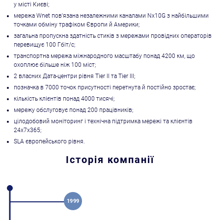
у місті Києві;
мережа Wnet пов'язана незалежними каналами Nх10G з найбільшими
точками обміну трафіком Європи й Америки;
загальна пропускна здатність стиків з мережами провідних операторів
перевищує 100 Гбіт/с;
транспортна мережа міжнародного масштабу понад 4200 км, що
охоплює більше ніж 100 міст;
2 власних Дата-центри рівня Tier II та Tier III;
позначка в 7000 точок присутності перетнута й постійно зростає;
кількість клієнтів понад 4000 тисячі;
мережу обслуговує понад 200 працівників;
цілодобовий моніторинг і технічна підтримка мережі та клієнтів
24х7х365;
SLA європейського рівня.
Історія компанії
1999