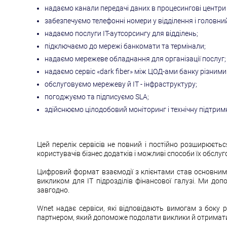
надаємо канали передачі даних в процесингові центри —
забезпечуємо телефонні номери у відділення і головний
надаємо послуги IT-аутсорсингу для відділень;
підключаємо до мережі банкомати та термінали;
надаємо мережеве обладнання для організації послуг;
надаємо сервіс «dark fiber» між ЦОД-ами банку різним
обслуговуємо мережеву й IT - інфраструктуру;
погоджуємо та підписуємо SLA;
здійснюємо цілодобовий моніторинг і технічну підтрим
Цей перелік сервісів не повний і постійно розширюєт
користувачів бізнес додатків і можливі способи їх обслу
Цифровий формат взаємодії з клієнтами став основним. Д
викликом для IT підрозділів фінансової галузі. Ми до
завгодно.
Wnet надає сервіси, які відповідають вимогам з боку
партнером, який допоможе подолати виклики й отримати