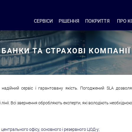
СЕРВІСИ
РІШЕННЯ
ПОКРИТТЯ
ПРО К
БАНКИ ТА СТРАХОВІ КОМПАНІЇ
 надійний сервіс і гарантовану якість. Погоджений SLA дозвол
і лінії. Всі звернення обробляють експерти, які володіють необхідною
 центрального офісу, основного і резервного ЦОД-у;