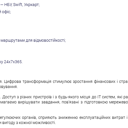
 НБУ, Swift, Укркарт;
 офіс;
и маршрутами для відмовостійкості;
ку 24х7х365.
ься. Цифрова трансформація стимулює зростання фінансових і стр
говування.
оступ з різних пристроїв і з будь-якого місця до IT систем, які р
помагаємо вирішувати завдання, пов'язані з підготовкою мережевої
 регулюючих органів, сприяють зниженню експлуатаційних витрат 
 вигоду з кожної можливості.