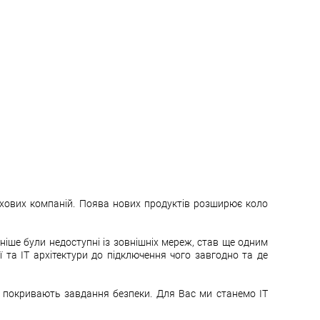
ахових компаній. Поява нових продуктів розширює коло
аніше були недоступні із зовнішніх мереж, став ще одним
 та IT архітектури до підключення чого завгодно та де
і покривають завдання безпеки. Для Вас ми станемо IT