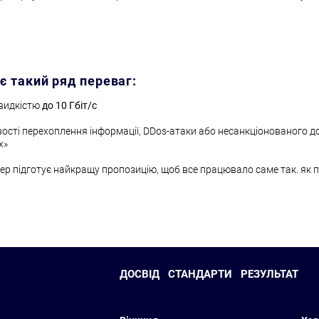
є такий ряд переваг:
швидкістю
до 10 Гбіт/с
ості перехоплення інформації, DDos-атаки або несанкціонованого д
х»
р підготує найкращу пропозицію, щоб все працювало саме так. як п
ДОСВІД
СТАНДАРТИ
РЕЗУЛЬТАТ