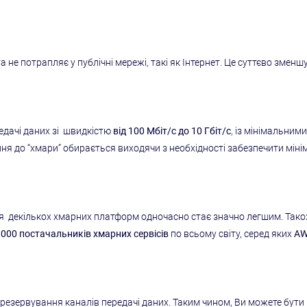
 не потрапляє у публічні мережі, такі як Інтернет. Це суттєво змен
едачі даних зі швидкістю
від 100 Мбіт/с до 10 Гбіт/с
, із мінімальним
ня до “хмари” обирається виходячи з необхідності забезпечити мін
 декількох хмарних платформ одночасно стає значно легшим. Також
1000 постачальників хмарних сервісів
по всьому світу, серед яких
AWS
 резервування каналів передачі даних. Таким чином, Ви можете бут