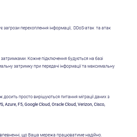
шує загрози перехоплення інформації, DDoS-атак та атак
и затримками. Кожне підключення будується на базі
імальну затримку при передачі інформації та максимальну
 досить просто вирішуються питання міграції даних з
, Azure, F5, Google Cloud, Oracle Cloud, Verizon, Cisco,
и впевненні, що Ваша мережа працюватиме надійно.