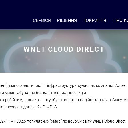
СЕРВІСИ
РІШЕННЯ
ПОКРИТТЯ
ПРО К
WNET CLOUD DIRECT
є невід'ємною частиною ІТ інфраструктури сучасних компаній. Адж
ти масштабування без капітальних інвестицій.
перебійним, важливо потурбуватись про надійні канали зв’язку м
нал передачі даних L2/IP-MPLS.
 L2/IP-MPLS до популярних “хмар” по всьому світу
WNET Cloud Direct