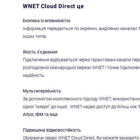
WNET Cloud Direct це
Безпека із впевненістю
Інформація передається по окремих, виділених каналах та
інших типів.
Якість з‘єднання
Підключення відбувається через гарантовані канали пер
розподіленої міжнародної мережі WNET і точка підключен
надійність.
Мультисервісність
За допомогою комплексного підходу WNET, використання
одної “хмари” до іншої. WNET надає доступ до більш ніж
Arbor, IBM та інші
Підвищена відмовостійкість
Обираючи сервіс WNET Cloud Direct, Ви можете замовити