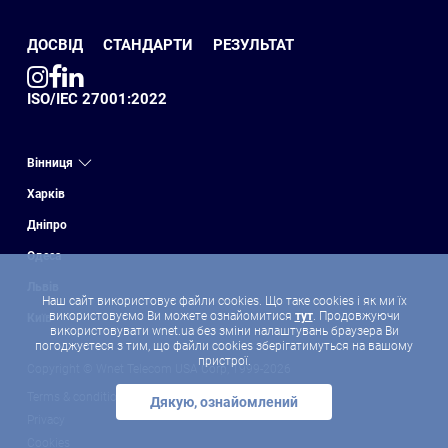
ДОСВІД
СТАНДАРТИ
РЕЗУЛЬТАТ
ISO/IEC 27001:2022
Вінниця
Харків
Дніпро
Одеса
Львів
Наш сайт використовує файли cookies. Що таке cookies і як ми їх
використовуємо Ви можете ознайомитися
тут
. Продовжуючи
Київ
використовувати wnet.ua без зміни налаштувань браузера Ви
погоджуєтеся з тим, що файли cookies зберігатимуться на вашому
пристрої.
Copyright © Wnet Telecom USA Corp, 1999-2026
Terms & conditions
Дякую, ознайомлений
Privacy
Cookies