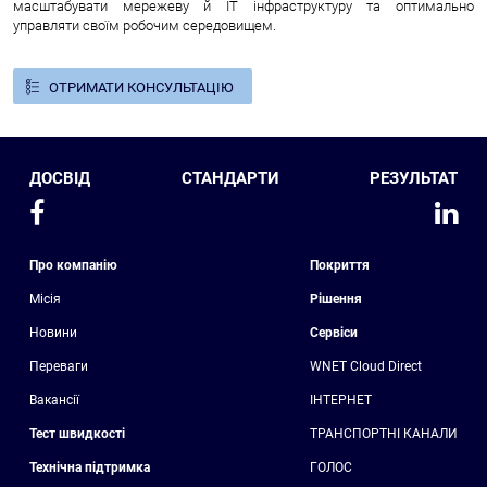
масштабувати мережеву й IT інфраструктуру та оптимально
управляти своїм робочим середовищем.
ОТРИМАТИ КОНСУЛЬТАЦІЮ
ДОСВІД
СТАНДАРТИ
РЕЗУЛЬТАТ
Про компанію
Покриття
Місія
Рішення
Новини
Сервіси
Переваги
WNET Cloud Direct
Вакансії
ІНТЕРНЕТ
Тест швидкості
ТРАНСПОРТНІ КАНАЛИ
Технічна підтримка
ГОЛОС