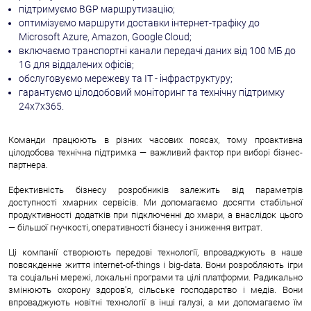
підтримуємо BGP маршрутизацію;
оптимізуємо маршрути доставки інтернет-трафіку до
Microsoft Azure, Amazon, Google Cloud;
включаємо транспортні канали передачі даних від 100 МБ до
1G для віддалених офісів;
обслуговуємо мережеву та IT - інфраструктуру;
гарантуємо цілодобовий моніторинг та технічну підтримку
24х7х365.
Команди працюють в різних часових поясах, тому проактивна
цілодобова технічна підтримка — важливий фактор при виборі бізнес-
партнера.
Ефективність бізнесу розробників залежить від параметрів
доступності хмарних сервісів. Ми допомагаємо досягти стабільної
продуктивності додатків при підключенні до хмари, а внаслідок цього
— більшої гнучкості, оперативності бізнесу і зниження витрат.
Ці компанії створюють передові технології, впроваджують в наше
повсякденне життя internet-of-things і big-data. Вони розробляють ігри
та соціальні мережі, локальні програми та цілі платформи. Радикально
змінюють охорону здоров'я, сільське господарство і медіа. Вони
впроваджують новітні технології в інші галузі, а ми допомагаємо їм