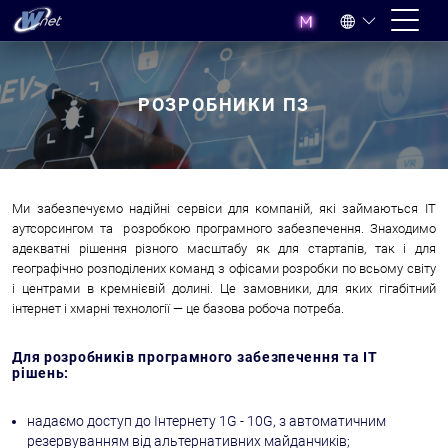
РОЗРОБНИКИ ПЗ
Ми забезпечуємо надійні сервіси для компаній, які займаються IT
аутсорсингом та розробкою програмного забезпечення. Знаходимо
адекватні рішення різного масштабу як для стартапів, так і для
географічно розподілених команд з офісами розробки по всьому світу
і центрами в кремнієвій долині. Це замовники, для яких гігабітний
інтернет і хмарні технології — це базова робоча потреба.
Для розробників програмного забезпечення та IT
рішень:
надаємо доступ до Інтернету 1G - 10G, з автоматичним
резервуванням від альтернативних майданчиків;