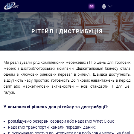
РІТЕЙЛ І ДИСТРИБУЦІЯ
Ми реалізували ряд комплексних мережевих і IT рішень для торгових
мереж і дистриб'юторських компаній. Діджиталізація бізнесу стала
одним з ключових ринкових переваг в ритейлі. Швидка доступність,
відсутність часу простою, готовність до пікових навантажень в період
свят або маркетингових активностей
—
нові стандарти IT для цієї
галузі.
У комплексі рішень для рітейлу та дистрибуції:
розміщуємо резервні сервери або надаємо Wnet Cloud;
надаємо транспортні канали передачі даних;
підключаємо доступ до Інтернету для побудови мережі на базі