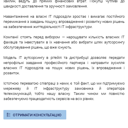
хвилин, ведуть до прямих фінансових втрат. Покупці чутливі до
швидкості доставлення та зручності замовлення.
Навантаження на власні IT підрозділи зростає і вимагає постійного
перемикання з завдань пошуку, впровадження і розвитку нових рішень
на забезпечення життєдіяльності IT інфраструктури.
Компанії стоять перед вибором
—
нарощувати кількість власних IT
фахівців та інвестувати в їх навчання або вибрати шлях аутсорсингу
обслуговування рішень, що вже існують.
Модель IT аутсорсингу в рітейлі та дистрибуції дозволяє передати
непрофільні завдання професійного партнера і направити зусилля
власних IT підрозділів на пошук нових рішень, їх впровадження і
розвиток.
Істотною перевагою співпраці з нами, є той факт, що ми підтримуємо
мережеву й IT інфраструктуру замовника й оператора
телекомунікацій, тобто нашу власну. Таким чином ми повністю
забезпечуємо працездатність сервісів на всіх рівнях.
ОТРИМАТИ КОНСУЛЬТАЦІЮ