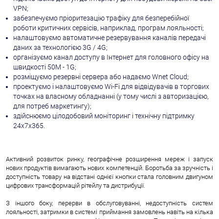
VPN;
забезпечуємо пріоритезацію трафіку для безперебійної
роботи критичних сервісів, наприклад, програм лояльності;
налаштовуємо автоматичне резервування каналів передачі
даних за технологією 3G / 4G;
організуємо канал доступу в Інтернет для головного офісу на
швидкості 50М - 1G;
розміщуємо резервні сервера або надаємо Wnet Cloud;
проектуємо і налаштовуємо Wi-Fi для відвідувачів в торгових
точках на власному обладнанні (у тому числі з авторизацією,
для потреб маркетингу);
здійснюємо цілодобовий моніторинг і технічну підтримку
24х7х365.
Активний розвиток ринку, географічне розширення мереж і запуск
нових продуктів вимагають нових компетенцій. Боротьба за зручність і
доступність товару на відстані однієї кнопки стала головним двигуном
цифрових трансформацій рітейлу та дистрибуції.
З іншого боку, перерви в обслуговуванні, недоступність систем
лояльності, затримки в системі приймання замовлень навіть на кілька