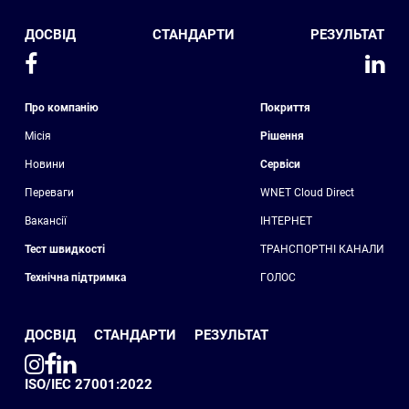
ДОСВІД
СТАНДАРТИ
РЕЗУЛЬТАТ
Про компанію
Покриття
Місія
Рішення
Новини
Сервіси
Переваги
WNET Cloud Direct
Вакансії
ІНТЕРНЕТ
Тест швидкості
ТРАНСПОРТНІ КАНАЛИ
Технічна підтримка
ГОЛОС
ДОСВІД
СТАНДАРТИ
РЕЗУЛЬТАТ
ISO/IEC 27001:2022