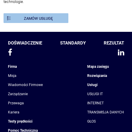
technologie.
ZAMÓW USŁUGĘ
DOŚWIADCZENIE
STANDARDY
REZULTAT
Firma
Mapa zasięgu
Misja
Rozwiązania
Wiadomości Firmowe
Usługi
Zarządzanie
USŁUGI IT
Przewaga
INTERNET
Kariera
TRANSMISJA DANYCH
Testy prędkości
GŁOS
Pomoc Techniczna