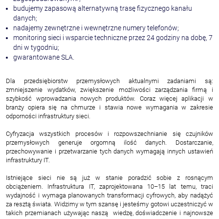
budujemy zapasową alternatywną trasę fizycznego kanału
danych;
nadajemy zewnętrzne i wewnętrzne numery telefonów;
monitoring sieci i wsparcie techniczne przez 24 godziny na dobę, 7
dni w tygodniu;
gwarantowane SLA.
Dla przedsiębiorstw przemysłowych aktualnymi zadaniami są:
zmniejszenie wydatków, zwiększenie możliwości zarządzania firmą i
szybkość wprowadzania nowych produktów. Coraz więcej aplikacji w
branży opiera się na chmurze i stawia nowe wymagania w zakresie
odporności infrastruktury sieci.
Cyfryzacja wszystkich procesów i rozpowszechnianie się czujników
przemysłowych generuje orgomną ilość danych. Dostarczanie,
przechowywanie i przetwarzanie tych danych wymagają innych ustawień
infrastruktury IT.
Istniejące sieci nie są już w stanie poradzić sobie z rosnącym
obciążeniem. Infrastruktura IT, zaprojektowana 10–15 lat temu, traci
wydajność i wymaga planowanych transformacji cyfrowych, aby nadążyć
za resztą świata. Widzimy w tym szansę i jesteśmy gotowi uczestniczyć w
takich przemianach używając naszą wiedzę, doświadczenie i najnowsze