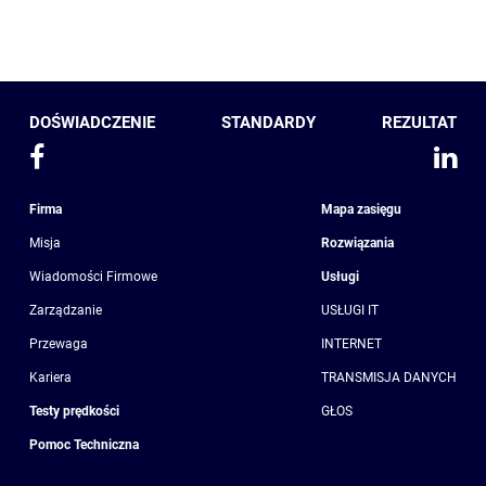
DOŚWIADCZENIE
STANDARDY
REZULTAT
Firma
Mapa zasięgu
Misja
Rozwiązania
Wiadomości Firmowe
Usługi
Zarządzanie
USŁUGI IT
Przewaga
INTERNET
Kariera
TRANSMISJA DANYCH
Testy prędkości
GŁOS
Pomoc Techniczna