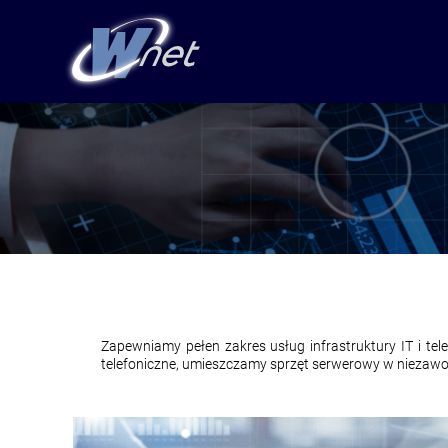
Zapewniamy pełen zakres usług infrastruktury IT i tel
telefoniczne, umieszczamy sprzęt serwerowy w niezaw