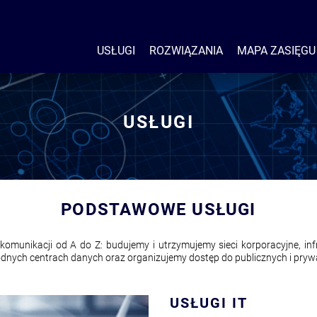
USŁUGI
ROZWIĄZANIA
MAPA ZASIĘGU
USŁUGI
PODSTAWOWE USŁUGI
ekomunikacji od A do Z: budujemy i utrzymujemy sieci korporacyjne, inf
odnych centrach danych oraz organizujemy dostęp do publicznych i pry
USŁUGI IT