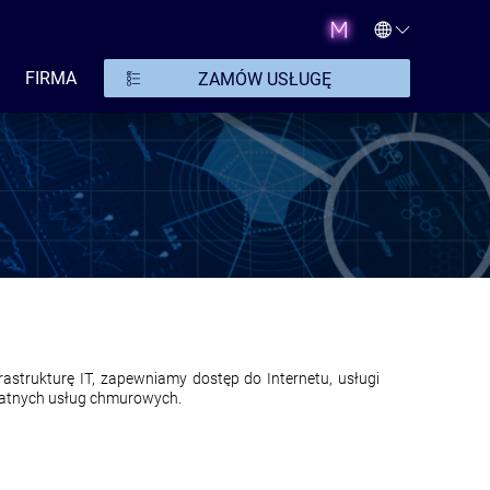
FIRMA
ZAMÓW USŁUGĘ
rastrukturę IT, zapewniamy dostęp do Internetu, usługi
watnych usług chmurowych.