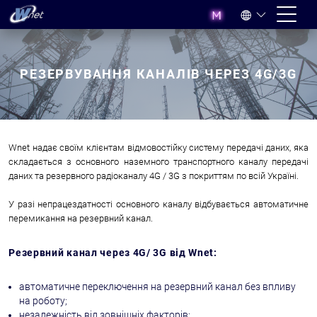
РЕЗЕРВУВАННЯ КАНАЛІВ ЧЕРЕЗ 4G/3G
Wnet надає своїм клієнтам відмовостійку систему передачі даних, яка
складається з основного наземного транспортного каналу передачі
даних та резервного радіоканалу 4G / 3G з покриттям по всій Україні.
У разі непрацездатності основного каналу відбувається автоматичне
перемикання на резервний канал.
Резервний канал через 4G/ 3G від Wnet:
автоматичне переключення на резервний канал без впливу
на роботу;
незалежність від зовнішніх факторів;